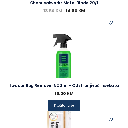
Chemicalworkz Metal Blade 20/1
18.50
KM
14.80
KM
Ewocar Bug Remover 500ml – Odstranjivač insekata
15.00
KM
Pročitaj više