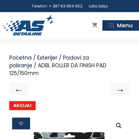
Telefon: + 387 63 654 602
Lista želja
Menu
Početna
/
Exterijer
/
Padovi za
poliranje
/ ADBL ROLLER DA FINISH PAD
125/150mm
←
→
AKCIJA!