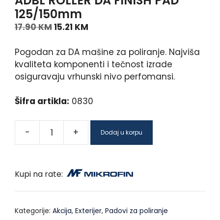
ADBL ROLLER DA FINISH PAD
125/150mm
17.90
KM
15.21
KM
Pogodan za DA mašine za poliranje. Najviša
kvaliteta komponenti i tečnost izrade
osiguravaju vrhunski nivo perfomansi.
Šifra artikla:
0830
-
+
Dodaj u korpu
Kupi na rate:
Kategorije:
Akcija
,
Exterijer
,
Padovi za poliranje