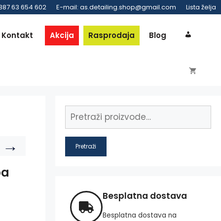
 387 63 654 602
E-mail: as.detailing.shop@gmail.com
Lista želja
Kontakt
Akcija
Rasprodaja
Blog
→
Pretraži
ba
Besplatna dostava
Besplatna dostava na