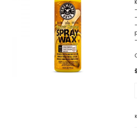
K
–
O
Š
K