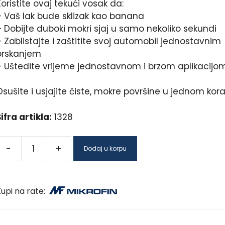
oristite ovaj tekući vosak da:
– Vaš lak bude sklizak kao banana
– Dobijte duboki mokri sjaj u samo nekoliko sekundi
 Zablistajte i zaštitite svoj automobil jednostavnim
prskanjem
– Uštedite vrijeme jednostavnom i brzom aplikacijo
sušite i usjajite čiste, mokre površine u jednom kor
ifra artikla:
1328
-
+
Dodaj u korpu
upi na rate: