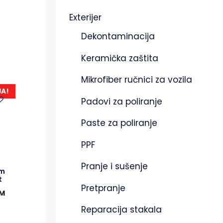
Exterijer
Dekontaminacija
Keramička zaštita
Mikrofiber ručnici za vozila
JA!
Padovi za poliranje
Paste za poliranje
PPF
Pranje i sušenje
am
t
Pretpranje
M
Reparacija stakala