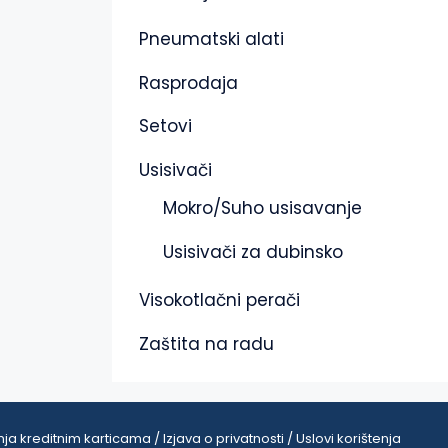
Pneumatski alati
Rasprodaja
Setovi
Usisivači
Mokro/Suho usisavanje
Usisivači za dubinsko
Visokotlačni perači
Zaštita na radu
ja kreditnim karticama / Izjava o privatnosti / Uslovi korištenja