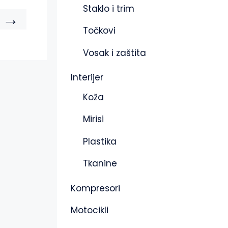
Staklo i trim
→
Točkovi
Vosak i zaštita
Interijer
Koža
Mirisi
Plastika
Tkanine
Kompresori
Motocikli