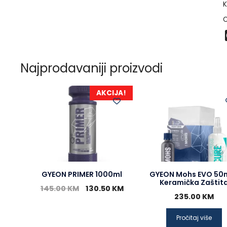
K
O
Najprodavaniji proizvodi
AKCIJA!
GYEON PRIMER 1000ml
GYEON Mohs EVO 50m
Keramička Zaštit
145.00
KM
130.50
KM
235.00
KM
Pročitaj više