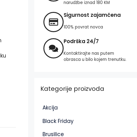
narudžbe iznad 180 KM
Sigurnost zajamčena
100% povrat novca
m
Podrška 24/7
Kontaktirajte nas putem
aku
obrasca u bilo kojem trenutku.
Kategorije proizvoda
Akcija
Black Friday
Brusilice