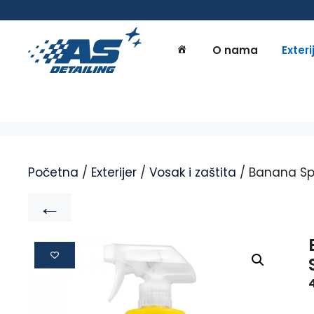
O nama
Exteri
Početna
/
Exterijer
/
Vosak i zaštita
/ Banana Sp
←