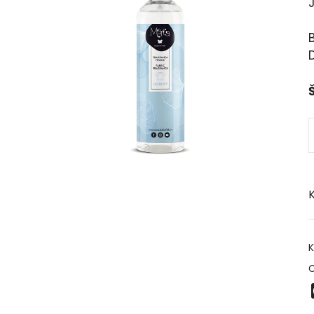
J
Š
K
K
O