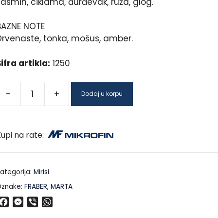
asmin, ciklama, đurđevak, ruža, glog.
BAZNE NOTE
Drvenaste, tonka, mošus, amber.
ifra artikla:
1250
-
+
Dodaj u korpu
upi na rate:
ategorija:
Mirisi
znake:
FRABER
,
MARTA
F
M
V
W
a
e
i
h