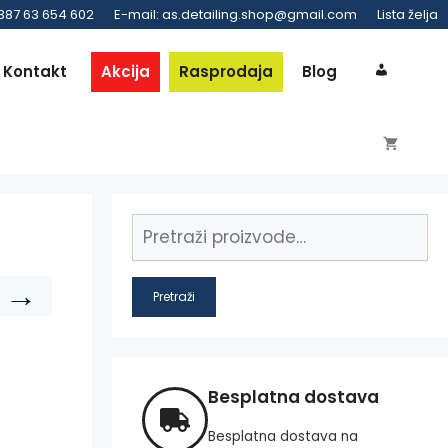
 387 63 654 602
E-mail: as.detailing.shop@gmail.com
Lista želja
Kontakt
Akcija
Rasprodaja
Blog
→
Pretraži
Besplatna dostava
Besplatna dostava na