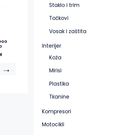
Staklo i trim
Točkovi
Vosak i zaštita
poo
Interijer
o
M
Koža
→
Mirisi
Plastika
Tkanine
Kompresori
Motocikli