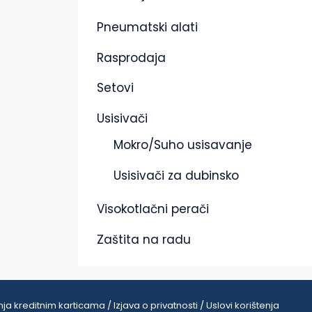
Pneumatski alati
Rasprodaja
Setovi
Usisivači
Mokro/Suho usisavanje
Usisivači za dubinsko
Visokotlačni perači
Zaštita na radu
ja kreditnim karticama / Izjava o privatnosti / Uslovi korištenja