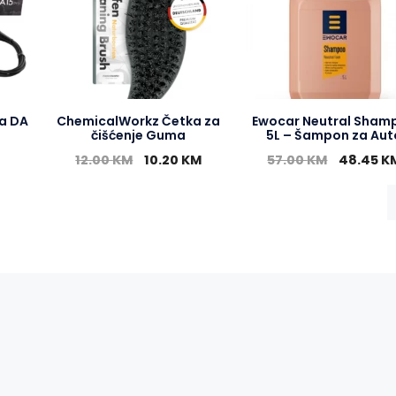
a DA
ChemicalWorkz Četka za
Ewocar Neutral Sham
čišćenje Guma
5L – Šampon za Aut
12.00
KM
10.20
KM
57.00
KM
48.45
K