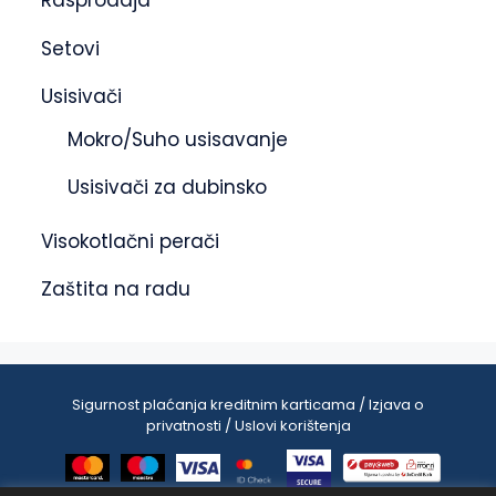
Rasprodaja
Setovi
Usisivači
Mokro/Suho usisavanje
Usisivači za dubinsko
Visokotlačni perači
Zaštita na radu
Sigurnost plaćanja kreditnim karticama / Izjava o
privatnosti / Uslovi korištenja