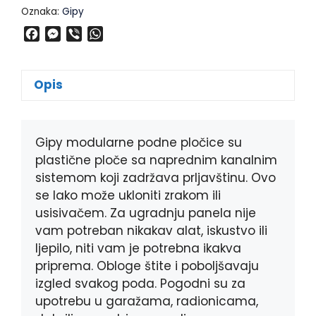
Oznaka:
Gipy
F
M
V
W
a
e
i
h
c
s
b
a
e
s
e
t
Opis
b
e
r
s
o
n
A
o
g
p
k
e
p
Gipy modularne podne pločice su
r
plastične ploče sa naprednim kanalnim
sistemom koji zadržava prljavštinu. Ovo
se lako može ukloniti zrakom ili
usisivačem. Za ugradnju panela nije
vam potreban nikakav alat, iskustvo ili
ljepilo, niti vam je potrebna ikakva
priprema. Obloge štite i poboljšavaju
izgled svakog poda. Pogodni su za
upotrebu u garažama, radionicama,