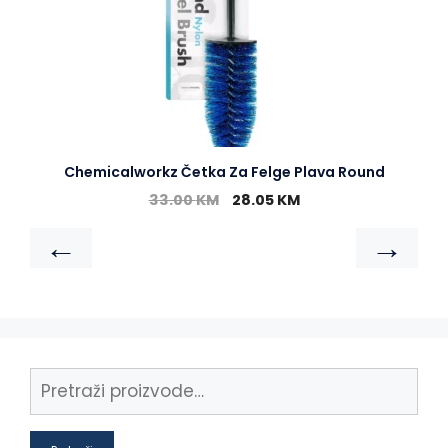
Chemicalworkz Četka Za Felge Plava Round
33.00
KM
28.05
KM
←
→