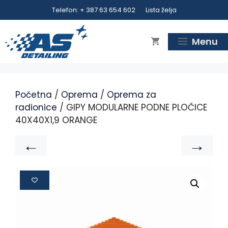
Telefon: + 387 63 654 602
Lista želja
Menu
Početna
/
Oprema
/
Oprema za
radionice
/ GIPY MODULARNE PODNE PLOČICE
40X40X1,9 ORANGE
←
→