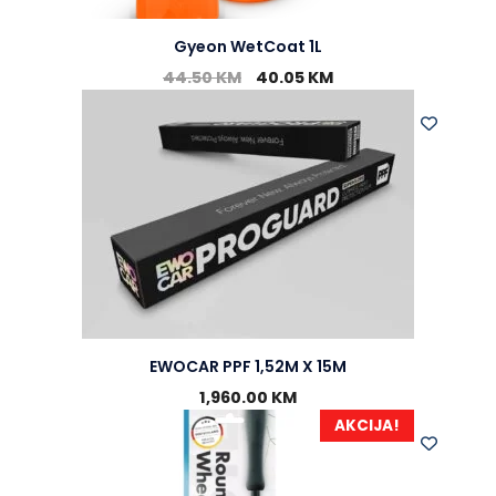
Gyeon WetCoat 1L
44.50
KM
40.05
KM
EWOCAR PPF 1,52M X 15M
1,960.00
KM
AKCIJA!