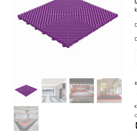
K
K
O