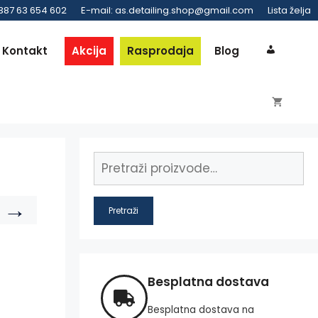
 387 63 654 602
E-mail: as.detailing.shop@gmail.com
Lista želja
Kontakt
Akcija
Rasprodaja
Blog
→
Pretraži
Besplatna dostava
Besplatna dostava na