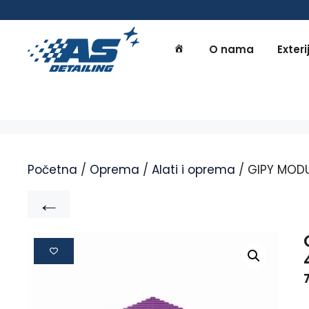
O nama
Exteri
Početna
/
Oprema
/
Alati i oprema
/ GIPY MODU
←