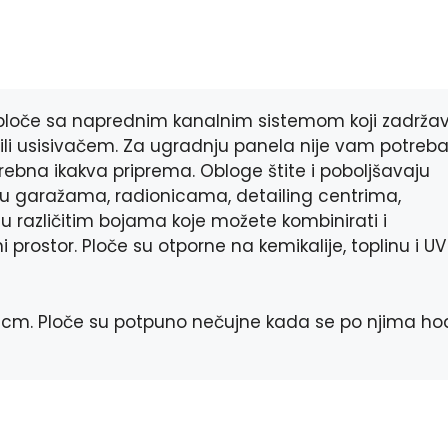
c
s
b
a
e
s
e
t
b
e
r
s
o
n
A
o
g
p
k
e
p
 ploče sa naprednim kanalnim sistemom koji zadrža
r
m ili usisivačem. Za ugradnju panela nije vam potreb
 potrebna ikakva priprema. Obloge štite i poboljšavaju
 u garažama, radionicama, detailing centrima,
u različitim bojama koje možete kombinirati i
ni prostor. Ploče su otporne na kemikalije, toplinu i UV
,9cm. Ploče su potpuno nečujne kada se po njima ho