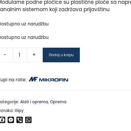
Modularne podne pločice su plastične ploče sa nap
kanalnim sistemom koji zadržava prljavštinu
Dostupno uz narudžbu
Dostupno uz narudžbu
-
+
Dodaj u korpu
upi na rate:
ategorije:
Alati i oprema
,
Oprema
znaka:
Gipy
F
M
V
W
a
e
i
h