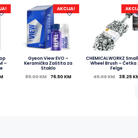
JA!
AKCIJA!
AKCI
oop
Gyeon View EVO –
CHEMICALWORKZ Small
M –
Keramička Zaštita za
Wheel Brush – Četka
je
Staklo
Felge
M
85.00
KM
76.50
KM
45.00
KM
38.25
K