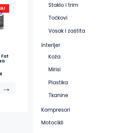
Staklo i trim
JA!
Točkovi
Vosak i zaštita
Interijer
Koža
 Fat
 za
Mirisi
M
Plastika
→
Tkanine
Kompresori
Motocikli