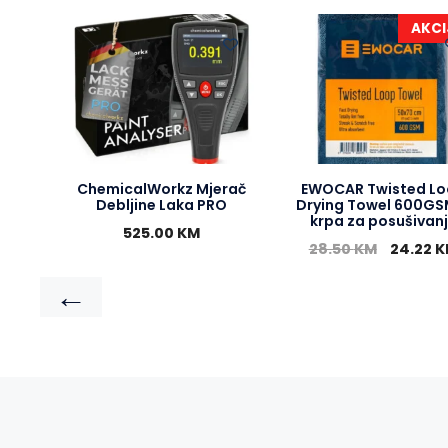
AKCI
ChemicalWorkz Mjerač
EWOCAR Twisted L
Debljine Laka PRO
Drying Towel 600GS
krpa za posušivan
525.00
KM
28.50
KM
24.22
K
←