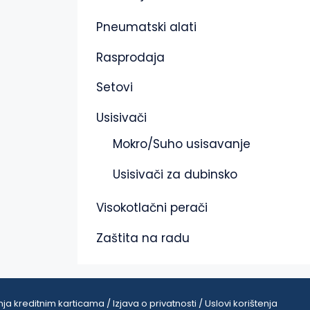
Pneumatski alati
Rasprodaja
Setovi
Usisivači
Mokro/Suho usisavanje
Usisivači za dubinsko
Visokotlačni perači
Zaštita na radu
ja kreditnim karticama / Izjava o privatnosti / Uslovi korištenja