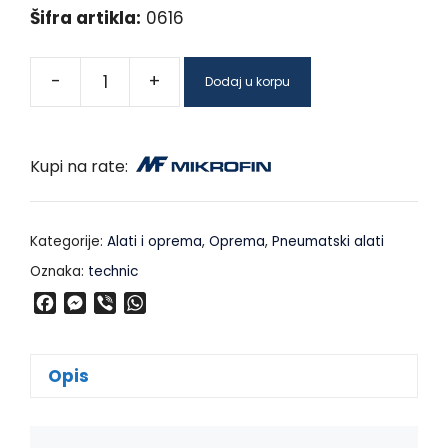
Šifra artikla:
0616
-
+
Dodaj u korpu
Kupi na rate:
Kategorije:
Alati i oprema
,
Oprema
,
Pneumatski alati
Oznaka:
technic
F
M
V
W
a
e
i
h
c
s
b
a
e
s
e
t
Opis
b
e
r
s
o
n
A
o
g
p