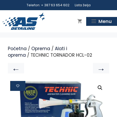
Telefon: + 387 63 654 602
Lista želja
Menu
Početna
/
Oprema
/
Alati i
oprema
/ TECHNIC TORNADOR HCL-02
←
→