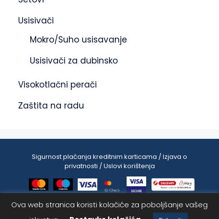
Usisivači
Mokro/Suho usisavanje
Usisivači za dubinsko
Visokotlačni perači
Zaštita na radu
Sigurnost plaćanja kreditnim karticama / Izjava o
privatnosti / Uslovi korištenja
Ova web stranica koristi kolačiće za poboljšanje vašeg
79.90
KM
Dodaj u korpu