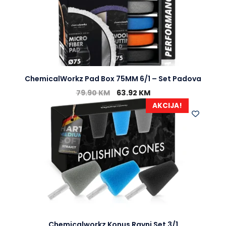
ChemicalWorkz Pad Box 75MM 6/1 – Set Padova
79.90
KM
63.92
KM
AKCIJA!
Chemicalworkz Konus Ravni Set 3/1