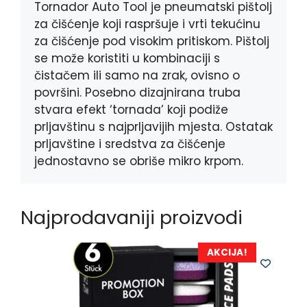
k
e
p
Tornador Auto Tool je pneumatski pištolj
r
za čišćenje koji raspršuje i vrti tekućinu
za čišćenje pod visokim pritiskom. Pištolj
se može koristiti u kombinaciji s
čistačem ili samo na zrak, ovisno o
površini. Posebno dizajnirana truba
stvara efekt ‘tornada’ koji podiže
prljavštinu s najprljavijih mjesta. Ostatak
prljavštine i sredstva za čišćenje
jednostavno se obriše mikro krpom.
Najprodavaniji proizvodi
AKCIJA!