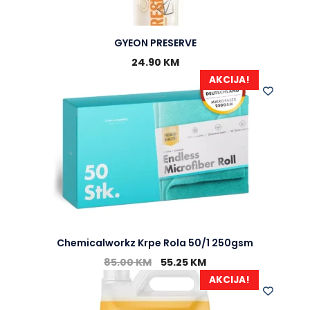
GYEON PRESERVE
24.90
KM
AKCIJA!
Chemicalworkz Krpe Rola 50/1 250gsm
85.00
KM
55.25
KM
AKCIJA!