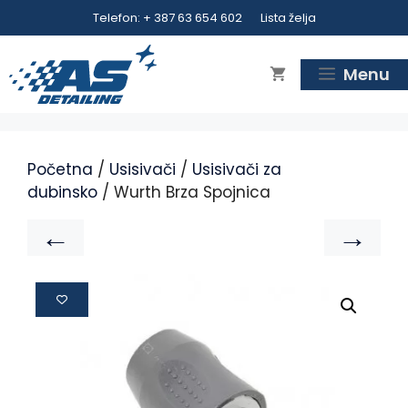
Telefon: + 387 63 654 602
Lista želja
Menu
Početna
/
Usisivači
/
Usisivači za
dubinsko
/ Wurth Brza Spojnica
←
→