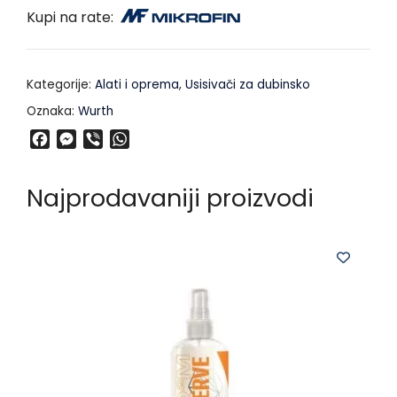
Kupi na rate:
Kategorije:
Alati i oprema
,
Usisivači za dubinsko
Oznaka:
Wurth
F
M
V
W
a
e
i
h
c
s
b
a
Najprodavaniji proizvodi
e
s
e
t
b
e
r
s
o
n
A
o
g
p
k
e
p
r