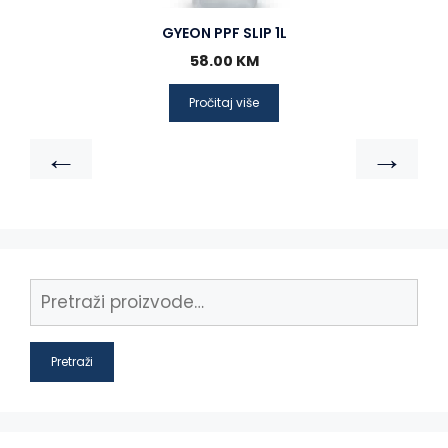
GYEON PPF SLIP 1L
58.00
KM
Pročitaj više
←
→
Pretraži